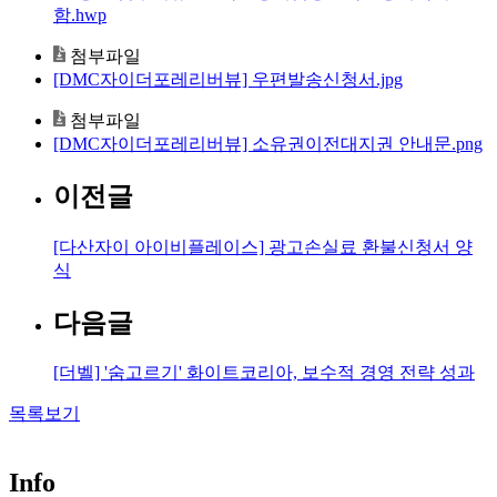
함.hwp
첨부파일
[DMC자이더포레리버뷰] 우편발송신청서.jpg
첨부파일
[DMC자이더포레리버뷰] 소유권이전대지권 안내문.png
이전글
[다산자이 아이비플레이스] 광고손실료 환불신청서 양
식
다음글
[더벨] '숨고르기' 화이트코리아, 보수적 경영 전략 성과
목록보기
Info